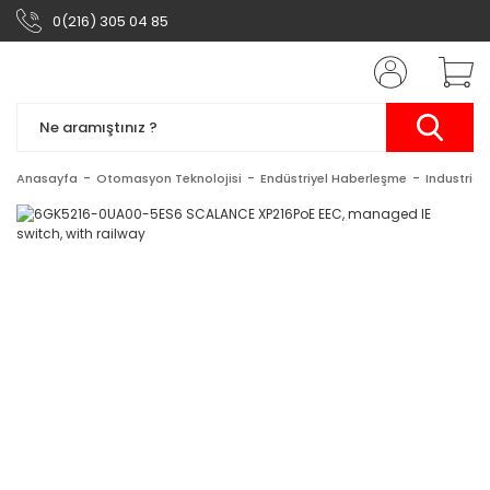
0(216) 305 04 85
Anasayfa
Otomasyon Teknolojisi
Endüstriyel Haberleşme
Industrial