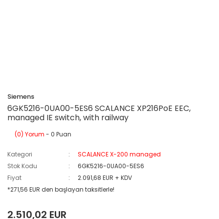
Siemens
6GK5216-0UA00-5ES6 SCALANCE XP216PoE EEC,
managed IE switch, with railway
(0) Yorum
- 0 Puan
Kategori
SCALANCE X-200 managed
Stok Kodu
6GK5216-0UA00-5ES6
Fiyat
2.091,68 EUR + KDV
*271,56 EUR den başlayan taksitlerle!
2.510,02 EUR