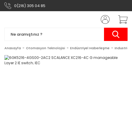
0(216) 305 04 85
Anasayfa
Otomasyon Teknolojisi
Endüstriyel Haberleşme
Industrial