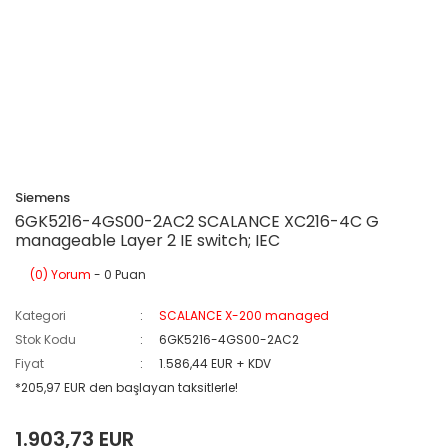
Siemens
6GK5216-4GS00-2AC2 SCALANCE XC216-4C G
manageable Layer 2 IE switch; IEC
(0) Yorum
- 0 Puan
Kategori
SCALANCE X-200 managed
Stok Kodu
6GK5216-4GS00-2AC2
Fiyat
1.586,44 EUR + KDV
*205,97 EUR den başlayan taksitlerle!
1.903,73 EUR