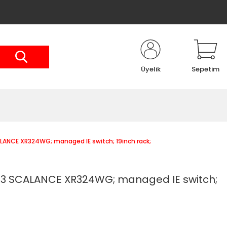
Üyelik
Sepetim
NCE XR324WG; managed IE switch; 19inch rack;
 SCALANCE XR324WG; managed IE switch;