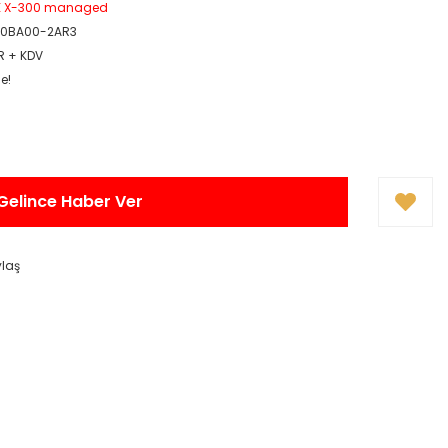
E X-300 managed
-0BA00-2AR3
UR + KDV
e!
Gelince Haber Ver
ylaş