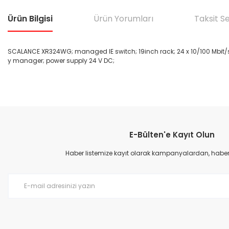
Ürün Bilgisi
Ürün Yorumları
Taksit S
SCALANCE XR324WG; managed IE switch; 19inch rack; 24 x 10/100 Mbit/s 
y manager; power supply 24 V DC;
Bu ürünün fiyat bilgisi, resim, ürün açıklamalarında ve diğer konular
Görüş ve önerileriniz için teşekkür ederiz.
E-Bülten'e Kayıt Olun
Ürün resmi kalitesiz, bozuk veya görüntülenemiyor.
Ürün açıklamasında eksik bilgiler bulunuyor.
Haber listemize kayıt olarak kampanyalardan, haberda
Ürün bilgilerinde hatalar bulunuyor.
Ürün fiyatı diğer sitelerden daha pahalı.
Bu ürüne benzer farklı alternatifler olmalı.