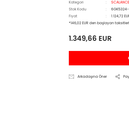
Kategori
SCALANC
Stok Kodu
6GK5324
Fiyat
1.124,72 E
*146,02 EUR den başlayan taksitlerl
1.349,66 EUR
Arkadaşına Öner
Pa