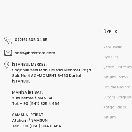
ÜYELİK
0(216) 305 04 85
Yeni Üyelik
satis@hmistore.com
Üye Girişi
İSTANBUL MERKEZ:
Şifremi Unuttum
Soğanlık Yeni Mah. Baltacı Mehmet Paşa
Sok. No:4 AC-MOMENT B-163 Kartal
İletişim Formu
İSTANBUL
Havale Bildirim
MANİSA İRTİBAT:
Sipariş Sorgula
Yunusemre / MANİSA
Tel: + 90 (541) 825 4 464
Kargo Takibi
SAMSUN İRTİBAT:
İletişim
Atakum / SAMSUN
Tel: + 90 (850) 304 0 464