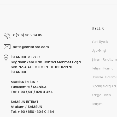
ÜYELİK
0(216) 305 04 85
Yeni Üyelik
satis@hmistore.com
Üye Girişi
İSTANBUL MERKEZ:
Şifremi Unuttum
Soğanlık Yeni Mah. Baltacı Mehmet Paşa
Sok. No:4 AC-MOMENT B-163 Kartal
İletişim Formu
İSTANBUL
Havale Bildirim
MANİSA İRTİBAT:
Sipariş Sorgula
Yunusemre / MANİSA
Tel: + 90 (541) 825 4 464
Kargo Takibi
SAMSUN İRTİBAT:
İletişim
Atakum / SAMSUN
Tel: + 90 (850) 304 0 464