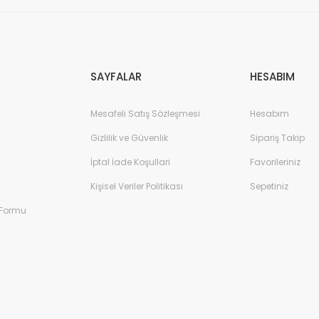
Gönder
SAYFALAR
HESABIM
Mesafeli Satış Sözleşmesi
Hesabım
Gizlilik ve Güvenlik
Sipariş Takip
İptal İade Koşullari
Favorileriniz
Kişisel Veriler Politikası
Sepetiniz
 Formu