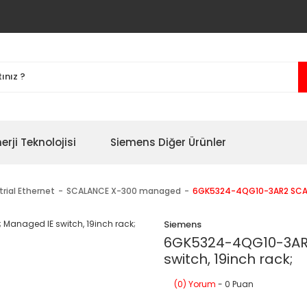
erji Teknolojisi
Siemens Diğer Ürünler
trial Ethernet
SCALANCE X-300 managed
6GK5324-4QG10-3AR2 SCALA
Siemens
6GK5324-4QG10-3AR
switch, 19inch rack;
(0) Yorum
- 0 Puan