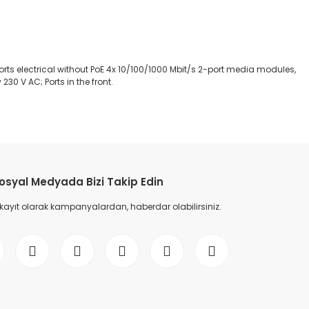
orts electrical without PoE 4x 10/100/1000 Mbit/s 2-port media modules,
230 V AC; Ports in the front.
etebilirsiniz.
osyal Medyada Bizi Takip Edin
 kayıt olarak kampanyalardan, haberdar olabilirsiniz.