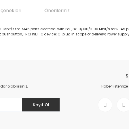
eçenekleri
Önerileriniz
bit/s for RJ45 ports electrical with PoE, 8x 10/100/1000 Mbit/s for RJ45 p
t pushbutton, PROFINET IO device; C-plug in scope of delivery; Power supply 
da yetersiz gördüğünüz noktaları öneri formunu kullanarak tarafımıza il
Bu ürüne ilk yorumu siz yapın!
S
Yorum Yaz
r olabilirsiniz.
Haber listemize
Kayıt Ol