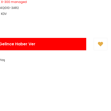
E X-300 managed
4QG10-3AR2
+ KDV
Gelince Haber Ver
ylaş