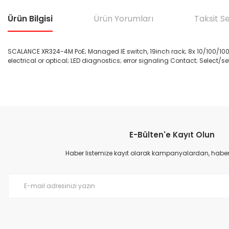
Ürün Bilgisi
Ürün Yorumları
Taksit S
SCALANCE XR324-4M PoE; Managed IE switch, 19inch rack; 8x 10/100/1000 M
electrical or optical; LED diagnostics; error signaling Contact; Select/se
Bu ürünün fiyat bilgisi, resim, ürün açıklamalarında ve diğer konular
Görüş ve önerileriniz için teşekkür ederiz.
E-Bülten'e Kayıt Olun
Ürün resmi kalitesiz, bozuk veya görüntülenemiyor.
Ürün açıklamasında eksik bilgiler bulunuyor.
Haber listemize kayıt olarak kampanyalardan, haberda
Ürün bilgilerinde hatalar bulunuyor.
Ürün fiyatı diğer sitelerden daha pahalı.
Bu ürüne benzer farklı alternatifler olmalı.