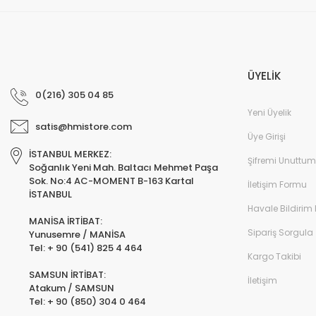
ÜYELİK
0(216) 305 04 85
Yeni Üyelik
satis@hmistore.com
Üye Girişi
İSTANBUL MERKEZ:
Şifremi Unuttum
Soğanlık Yeni Mah. Baltacı Mehmet Paşa
Sok. No:4 AC-MOMENT B-163 Kartal
İletişim Formu
İSTANBUL
Havale Bildirim
MANİSA İRTİBAT:
Sipariş Sorgula
Yunusemre / MANİSA
Tel: + 90 (541) 825 4 464
Kargo Takibi
SAMSUN İRTİBAT:
İletişim
Atakum / SAMSUN
Tel: + 90 (850) 304 0 464