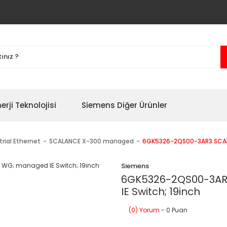
erji Teknolojisi
Siemens Diğer Ürünler
trial Ethernet
SCALANCE X-300 managed
6GK5326-2QS00-3AR3 SCALA
Siemens
6GK5326-2QS00-3AR
IE Switch; 19inch
(0) Yorum
- 0 Puan