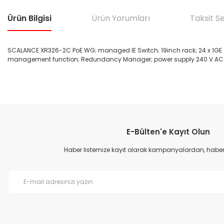
Ürün Bilgisi
Ürün Yorumları
Taksit S
SCALANCE XR326-2C PoE WG; managed IE Switch; 19inch rack; 24 x 1GE elect
management function; Redundancy Manager; power supply 240 V AC 
Bu ürünün fiyat bilgisi, resim, ürün açıklamalarında ve diğer konular
Görüş ve önerileriniz için teşekkür ederiz.
E-Bülten'e Kayıt Olun
Ürün resmi kalitesiz, bozuk veya görüntülenemiyor.
Ürün açıklamasında eksik bilgiler bulunuyor.
Haber listemize kayıt olarak kampanyalardan, haberda
Ürün bilgilerinde hatalar bulunuyor.
Ürün fiyatı diğer sitelerden daha pahalı.
Bu ürüne benzer farklı alternatifler olmalı.