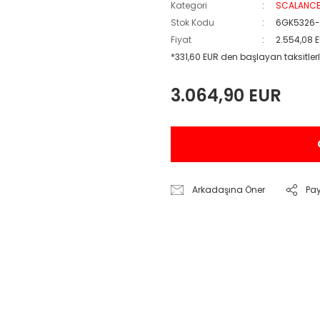
Kategori
SCALANC
Stok Kodu
6GK5326
Fiyat
2.554,08 
*331,60 EUR den başlayan taksitlerl
3.064,90 EUR
Arkadaşına Öner
Pa