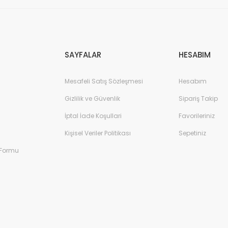
Gönder
SAYFALAR
HESABIM
Mesafeli Satış Sözleşmesi
Hesabım
Gizlilik ve Güvenlik
Sipariş Takip
İptal İade Koşullari
Favorileriniz
Kişisel Veriler Politikası
Sepetiniz
 Formu