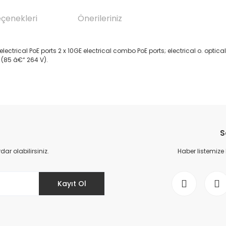
eçenekleri
Önerileriniz
rical PoE ports 2 x 10GE electrical combo PoE ports; electrical o. optical;
(85 â€“ 264 V).
da yetersiz gördüğünüz noktaları öneri formunu kullanarak tarafımıza il
Bu ürüne ilk yorumu siz yapın!
S
Yorum Yaz
r olabilirsiniz.
Haber listemize
Kayıt Ol