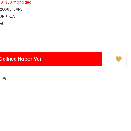
E X-300 managed
-2QS00-3AR3
EUR + KDV
e!
Gelince Haber Ver
ylaş