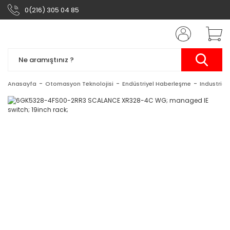
0(216) 305 04 85
Anasayfa
Otomasyon Teknolojisi
Endüstriyel Haberleşme
Industrial