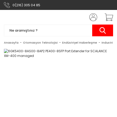
0(216) 305 04 85
Anasayfa
Otomasyon Teknolojisi
Endüstriyel Haberleşme
Industrial