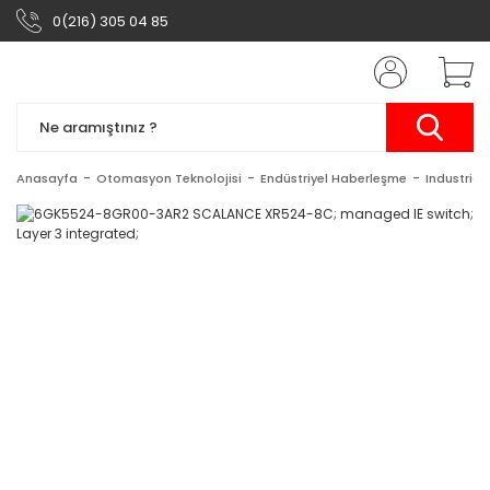
0(216) 305 04 85
Anasayfa
Otomasyon Teknolojisi
Endüstriyel Haberleşme
Industrial