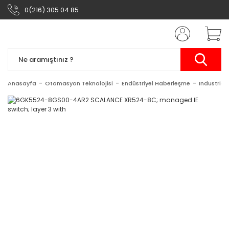
0(216) 305 04 85
Anasayfa
Otomasyon Teknolojisi
Endüstriyel Haberleşme
Industrial