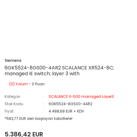
Siemens
6GK5524-8GS00-4AR2 SCALANCE XR524-8C;
managed IE switch; layer 3 with
(0) Yorum
- 0 Puan
Kategori
SCALANCE X-500 managed Layer3
Stok Kodu
6GK5524-8GS00-4AR2
Fiyat
4.488,68 EUR + KDV
*582,77 EUR den başlayan taksitlerle!
5.386,42 EUR