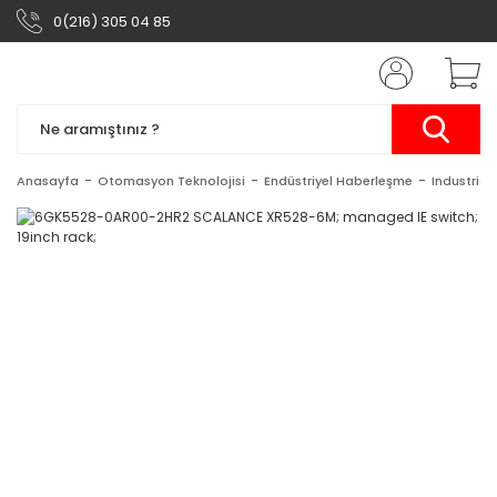
0(216) 305 04 85
Anasayfa
Otomasyon Teknolojisi
Endüstriyel Haberleşme
Industrial