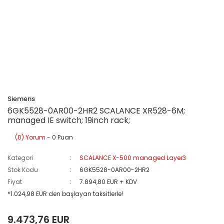
Siemens
6GK5528-0AR00-2HR2 SCALANCE XR528-6M;
managed IE switch; 19inch rack;
(0) Yorum
- 0 Puan
Kategori
SCALANCE X-500 managed Layer3
Stok Kodu
6GK5528-0AR00-2HR2
Fiyat
7.894,80 EUR + KDV
*1.024,98 EUR den başlayan taksitlerle!
9.473,76 EUR