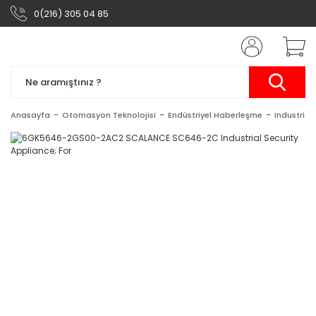
0(216) 305 04 85
Anasayfa
Otomasyon Teknolojisi
Endüstriyel Haberleşme
Industrial