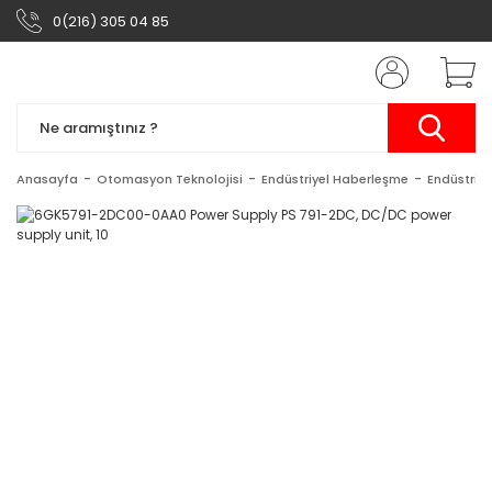
0(216) 305 04 85
Anasayfa
Otomasyon Teknolojisi
Endüstriyel Haberleşme
Endüstriy