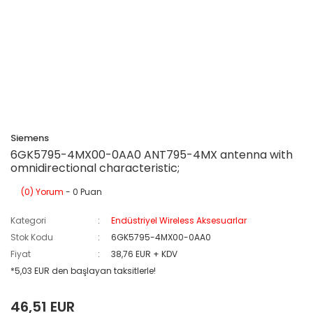
Siemens
6GK5795-4MX00-0AA0 ANT795-4MX antenna with
omnidirectional characteristic;
(0) Yorum
- 0 Puan
Kategori
Endüstriyel Wireless Aksesuarlar
Stok Kodu
6GK5795-4MX00-0AA0
Fiyat
38,76 EUR + KDV
*5,03 EUR den başlayan taksitlerle!
46,51 EUR