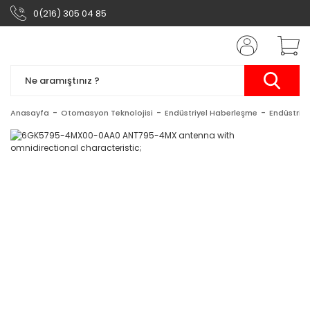
0(216) 305 04 85
Anasayfa
Otomasyon Teknolojisi
Endüstriyel Haberleşme
Endüstriy