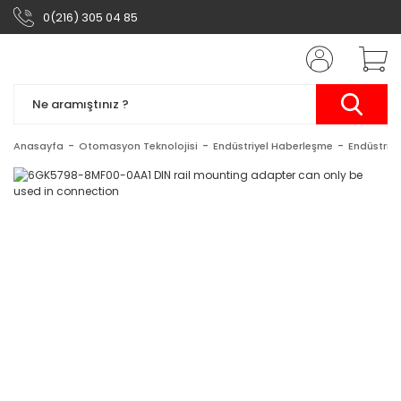
0(216) 305 04 85
Anasayfa
Otomasyon Teknolojisi
Endüstriyel Haberleşme
Endüstriy