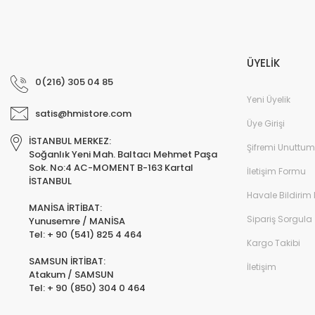
ÜYELİK
0(216) 305 04 85
Yeni Üyelik
satis@hmistore.com
Üye Girişi
İSTANBUL MERKEZ:
Şifremi Unuttum
Soğanlık Yeni Mah. Baltacı Mehmet Paşa
Sok. No:4 AC-MOMENT B-163 Kartal
İletişim Formu
İSTANBUL
Havale Bildirim
MANİSA İRTİBAT:
Sipariş Sorgula
Yunusemre / MANİSA
Tel: + 90 (541) 825 4 464
Kargo Takibi
SAMSUN İRTİBAT:
İletişim
Atakum / SAMSUN
Tel: + 90 (850) 304 0 464