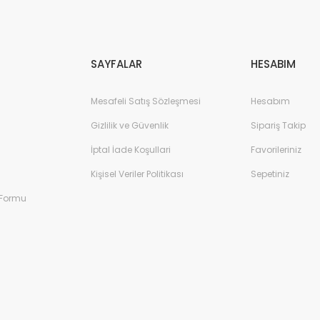
Gönder
SAYFALAR
HESABIM
Mesafeli Satış Sözleşmesi
Hesabım
Gizlilik ve Güvenlik
Sipariş Takip
İptal İade Koşullari
Favorileriniz
Kişisel Veriler Politikası
Sepetiniz
 Formu