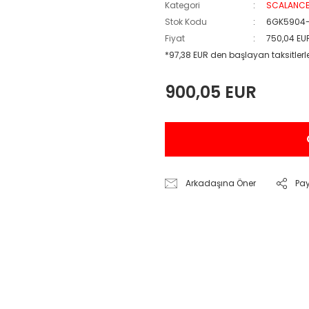
Kategori
SCALANCE 
Stok Kodu
6GK5904
Fiyat
750,04 EU
*97,38 EUR den başlayan taksitlerl
900,05 EUR
Arkadaşına Öner
Pa