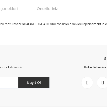
eçenekleri
Önerileriniz
3 features for SCALANCE XM-400 and for simple device replacement in cas
da yetersiz gördüğünüz noktaları öneri formunu kullanarak tarafımıza il
Bu ürüne ilk yorumu siz yapın!
S
Yorum Yaz
r olabilirsiniz.
Haber listemize
Kayıt Ol