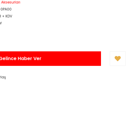
Aksesurları
-0PA00
R + KDV
e!
Gelince Haber Ver
ylaş