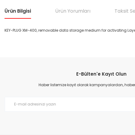
Ürün Bilgisi
Ürün Yorumları
Taksit S
KEY-PLUG XM-400, removable data storage medium for activating Layer 
Bu ürünün fiyat bilgisi, resim, ürün açıklamalarında ve diğer konular
Görüş ve önerileriniz için teşekkür ederiz.
E-Bülten'e Kayıt Olun
Ürün resmi kalitesiz, bozuk veya görüntülenemiyor.
Ürün açıklamasında eksik bilgiler bulunuyor.
Haber listemize kayıt olarak kampanyalardan, haberda
Ürün bilgilerinde hatalar bulunuyor.
Ürün fiyatı diğer sitelerden daha pahalı.
Bu ürüne benzer farklı alternatifler olmalı.