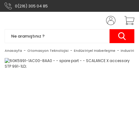
0(216) 305 04 85
Anasayfa
Otomasyon Teknolojisi
Endüstriyel Haberleşme
Industrial