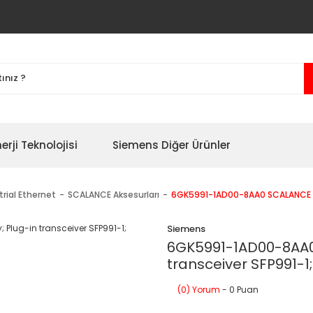
erji Teknolojisi
Siemens Diğer Ürünler
trial Ethernet
SCALANCE Aksesurları
6GK5991-1AD00-8AA0 SCALANCE X a
Siemens
6GK5991-1AD00-8AA0
transceiver SFP991-1;
(0) Yorum
- 0 Puan