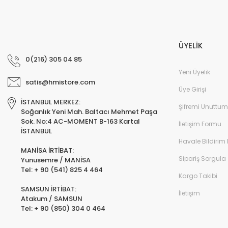
ÜYELİK
0(216) 305 04 85
Yeni Üyelik
satis@hmistore.com
Üye Girişi
İSTANBUL MERKEZ:
Şifremi Unuttum
Soğanlık Yeni Mah. Baltacı Mehmet Paşa
Sok. No:4 AC-MOMENT B-163 Kartal
İletişim Formu
İSTANBUL
Havale Bildirim
MANİSA İRTİBAT:
Sipariş Sorgula
Yunusemre / MANİSA
Tel: + 90 (541) 825 4 464
Kargo Takibi
SAMSUN İRTİBAT:
İletişim
Atakum / SAMSUN
Tel: + 90 (850) 304 0 464