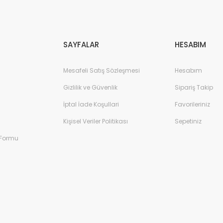
Gönder
SAYFALAR
HESABIM
Mesafeli Satış Sözleşmesi
Hesabım
Gizlilik ve Güvenlik
Sipariş Takip
İptal İade Koşullari
Favorileriniz
Kişisel Veriler Politikası
Sepetiniz
 Formu