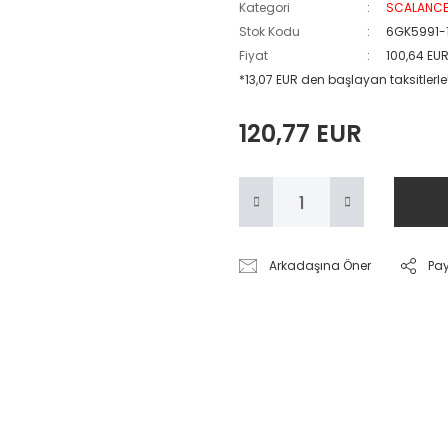
Kategori
SCALANCE 
Stok Kodu
6GK5991-
Fiyat
100,64 EU
*13,07 EUR den başlayan taksitlerle
120,77 EUR
Arkadaşına Öner
Pa