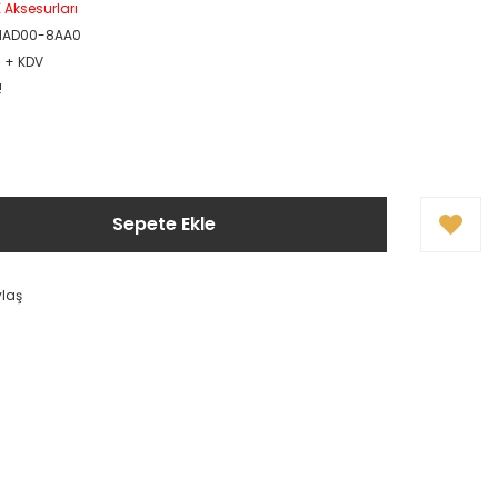
Aksesurları
1AD00-8AA0
R + KDV
!
Sepete Ekle
ylaş