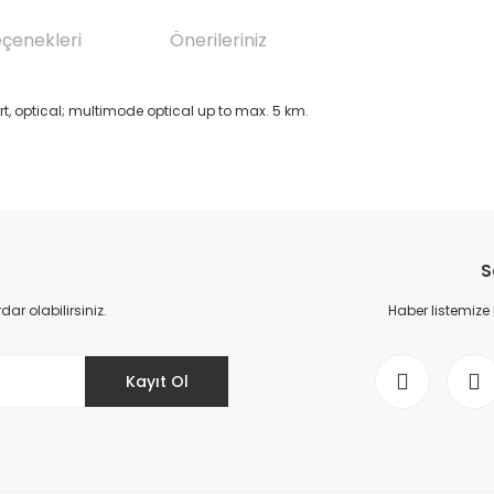
eçenekleri
Önerileriniz
rt, optical; multimode optical up to max. 5 km.
da yetersiz gördüğünüz noktaları öneri formunu kullanarak tarafımıza il
Bu ürüne ilk yorumu siz yapın!
S
Yorum Yaz
r olabilirsiniz.
Haber listemize
Kayıt Ol