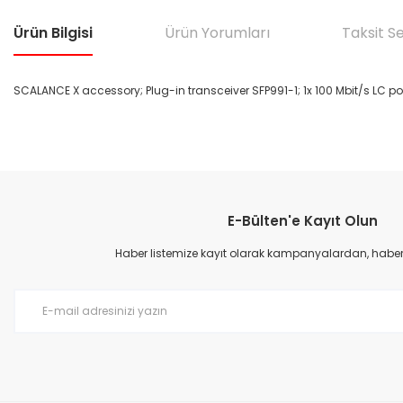
Ürün Bilgisi
Ürün Yorumları
Taksit S
SCALANCE X accessory; Plug-in transceiver SFP991-1; 1x 100 Mbit/s LC po
Bu ürünün fiyat bilgisi, resim, ürün açıklamalarında ve diğer konular
Görüş ve önerileriniz için teşekkür ederiz.
E-Bülten'e Kayıt Olun
Ürün resmi kalitesiz, bozuk veya görüntülenemiyor.
Ürün açıklamasında eksik bilgiler bulunuyor.
Haber listemize kayıt olarak kampanyalardan, haberda
Ürün bilgilerinde hatalar bulunuyor.
Ürün fiyatı diğer sitelerden daha pahalı.
Bu ürüne benzer farklı alternatifler olmalı.