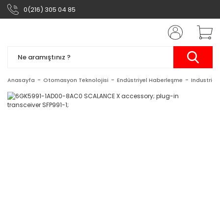
0(216) 305 04 85
Anasayfa
Otomasyon Teknolojisi
Endüstriyel Haberleşme
Industrial