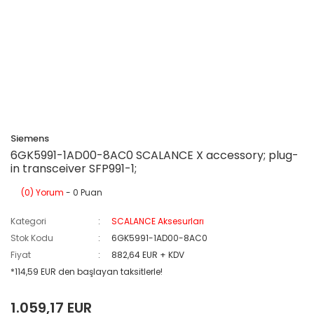
Siemens
6GK5991-1AD00-8AC0 SCALANCE X accessory; plug-
in transceiver SFP991-1;
(0) Yorum
- 0 Puan
Kategori
SCALANCE Aksesurları
Stok Kodu
6GK5991-1AD00-8AC0
Fiyat
882,64 EUR + KDV
*114,59 EUR den başlayan taksitlerle!
1.059,17 EUR