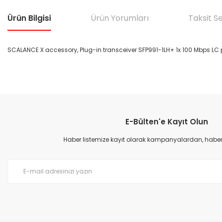
Ürün Bilgisi
Ürün Yorumları
Taksit S
SCALANCE X accessory, Plug-in transceiver SFP991-1LH+ 1x 100 Mbps LC p
Bu ürünün fiyat bilgisi, resim, ürün açıklamalarında ve diğer konular
Görüş ve önerileriniz için teşekkür ederiz.
E-Bülten'e Kayıt Olun
Ürün resmi kalitesiz, bozuk veya görüntülenemiyor.
Ürün açıklamasında eksik bilgiler bulunuyor.
Haber listemize kayıt olarak kampanyalardan, haberda
Ürün bilgilerinde hatalar bulunuyor.
Ürün fiyatı diğer sitelerden daha pahalı.
Bu ürüne benzer farklı alternatifler olmalı.