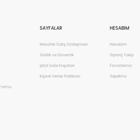
Gönder
SAYFALAR
HESABIM
Mesafeli Satış Sözleşmesi
Hesabım
Gizlilik ve Güvenlik
Sipariş Takip
İptal İade Koşullari
Favorileriniz
Kişisel Veriler Politikası
Sepetiniz
 Formu