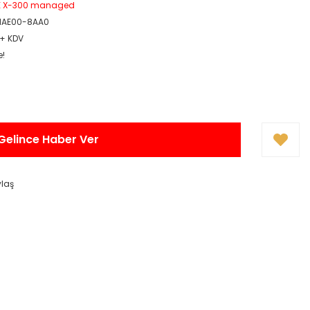
E X-300 managed
1AE00-8AA0
 + KDV
e!
Gelince Haber Ver
ylaş