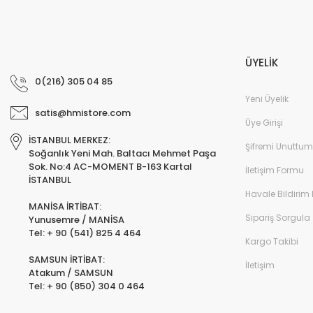
ÜYELİK
0(216) 305 04 85
Yeni Üyelik
satis@hmistore.com
Üye Girişi
İSTANBUL MERKEZ:
Şifremi Unuttum
Soğanlık Yeni Mah. Baltacı Mehmet Paşa
Sok. No:4 AC-MOMENT B-163 Kartal
İletişim Formu
İSTANBUL
Havale Bildirim
MANİSA İRTİBAT:
Sipariş Sorgula
Yunusemre / MANİSA
Tel: + 90 (541) 825 4 464
Kargo Takibi
SAMSUN İRTİBAT:
İletişim
Atakum / SAMSUN
Tel: + 90 (850) 304 0 464