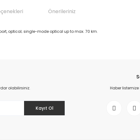
eçenekleri
Önerileriniz
ort, optical; single-mode optical up to max. 70 km.
da yetersiz gördüğünüz noktaları öneri formunu kullanarak tarafımıza il
Bu ürüne ilk yorumu siz yapın!
S
Yorum Yaz
r olabilirsiniz.
Haber listemize
Kayıt Ol