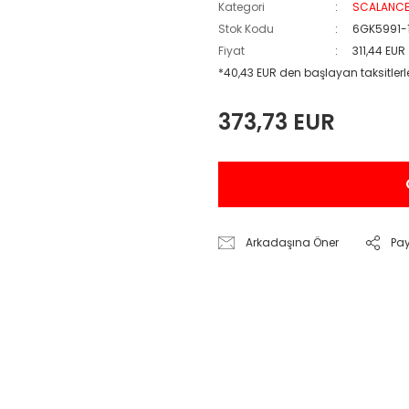
Kategori
SCALANC
Stok Kodu
6GK5991-
Fiyat
311,44 EUR
*40,43 EUR den başlayan taksitlerl
373,73 EUR
Arkadaşına Öner
Pa