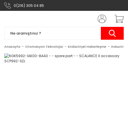
0(216) 305 04 85
Anasayfa
Otomasyon Teknolojisi
Endüstriyel Haberleşme
Industrial