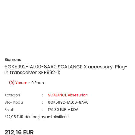
Siemens
6GK5992-1AL00-8AA0 SCALANCE X accessory; Plug-
in transceiver SFP992-1;
(0) Yorum
- 0 Puan
Kategori
SCALANCE Aksesurları
Stok Kodu
6GK5992-1AL00-8AA0
Fiyat
176,80 EUR + KDV
*22,95 EUR den başlayan taksitlerle!
212,16 EUR