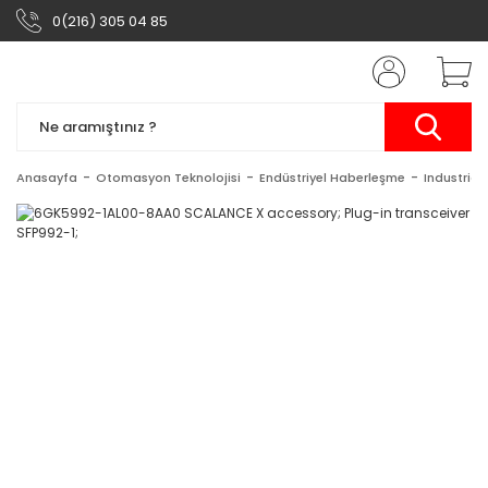
0(216) 305 04 85
Anasayfa
Otomasyon Teknolojisi
Endüstriyel Haberleşme
Industrial