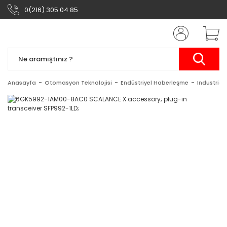
0(216) 305 04 85
Anasayfa
Otomasyon Teknolojisi
Endüstriyel Haberleşme
Industrial