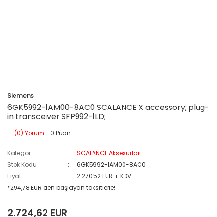
Siemens
6GK5992-1AM00-8AC0 SCALANCE X accessory; plug-
in transceiver SFP992-1LD;
(0) Yorum
- 0 Puan
Kategori
SCALANCE Aksesurları
Stok Kodu
6GK5992-1AM00-8AC0
Fiyat
2.270,52 EUR + KDV
*294,78 EUR den başlayan taksitlerle!
2.724,62 EUR