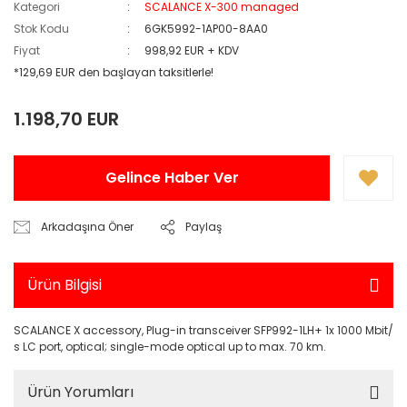
Kategori
SCALANCE X-300 managed
Stok Kodu
6GK5992-1AP00-8AA0
Fiyat
998,92 EUR + KDV
*129,69 EUR den başlayan taksitlerle!
1.198,70 EUR
Gelince Haber Ver
Arkadaşına Öner
Paylaş
Ürün Bilgisi
SCALANCE X accessory, Plug-in transceiver SFP992-1LH+ 1x 1000 Mbit/
s LC port, optical; single-mode optical up to max. 70 km.
Ürün Yorumları