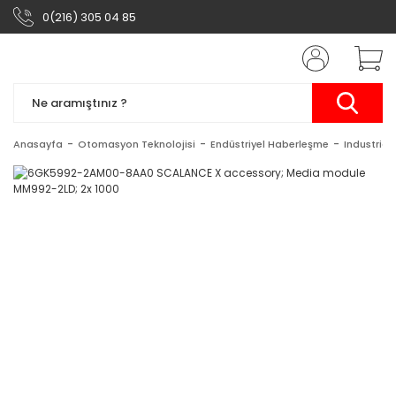
0(216) 305 04 85
Anasayfa
Otomasyon Teknolojisi
Endüstriyel Haberleşme
Industrial