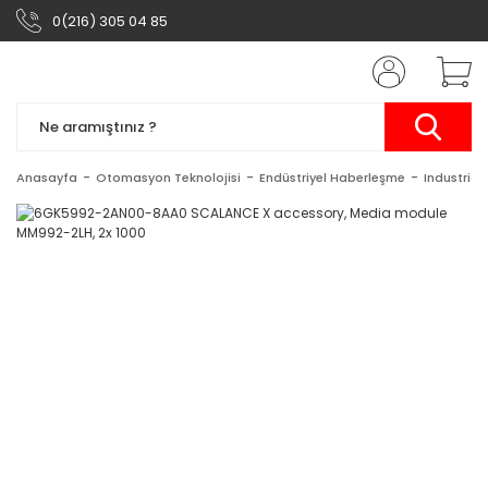
0(216) 305 04 85
Anasayfa
Otomasyon Teknolojisi
Endüstriyel Haberleşme
Industrial