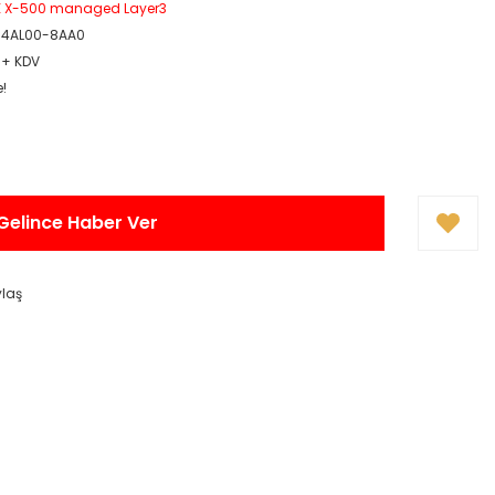
 X-500 managed Layer3
-4AL00-8AA0
 + KDV
e!
Gelince Haber Ver
ylaş