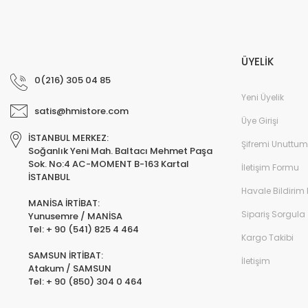
ÜYELİK
0(216) 305 04 85
Yeni Üyelik
satis@hmistore.com
Üye Girişi
İSTANBUL MERKEZ:
Şifremi Unuttum
Soğanlık Yeni Mah. Baltacı Mehmet Paşa
Sok. No:4 AC-MOMENT B-163 Kartal
İletişim Formu
İSTANBUL
Havale Bildirim
MANİSA İRTİBAT:
Sipariş Sorgula
Yunusemre / MANİSA
Tel: + 90 (541) 825 4 464
Kargo Takibi
SAMSUN İRTİBAT:
İletişim
Atakum / SAMSUN
Tel: + 90 (850) 304 0 464