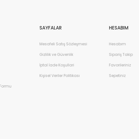
Gönder
SAYFALAR
HESABIM
Mesafeli Satış Sözleşmesi
Hesabım
Gizlilik ve Güvenlik
Sipariş Takip
İptal İade Koşullari
Favorileriniz
Kişisel Veriler Politikası
Sepetiniz
 Formu