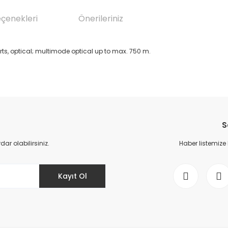
eçenekleri
Önerileriniz
, optical; multimode optical up to max. 750 m.
da yetersiz gördüğünüz noktaları öneri formunu kullanarak tarafımıza il
Bu ürüne ilk yorumu siz yapın!
S
Yorum Yaz
r olabilirsiniz.
Haber listemize
Kayıt Ol