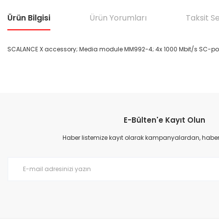
Ürün Bilgisi
Ürün Yorumları
Taksit S
SCALANCE X accessory; Media module MM992-4; 4x 1000 Mbit/s SC-ports
Bu ürünün fiyat bilgisi, resim, ürün açıklamalarında ve diğer konular
Görüş ve önerileriniz için teşekkür ederiz.
E-Bülten'e Kayıt Olun
Ürün resmi kalitesiz, bozuk veya görüntülenemiyor.
Ürün açıklamasında eksik bilgiler bulunuyor.
Haber listemize kayıt olarak kampanyalardan, haberda
Ürün bilgilerinde hatalar bulunuyor.
Ürün fiyatı diğer sitelerden daha pahalı.
Bu ürüne benzer farklı alternatifler olmalı.