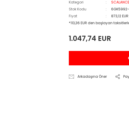
Kategori
SCALANCE
Stok Kodu
6GK5992
Fiyat
873,12 EUR
*113,36 EUR den başlayan taksitlerl
1.047,74 EUR
Arkadaşına Öner
Pa