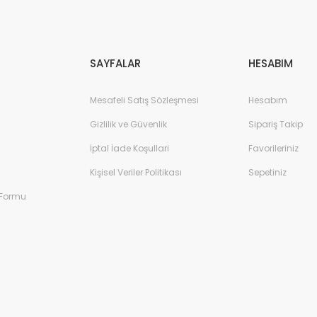
Gönder
SAYFALAR
HESABIM
Mesafeli Satış Sözleşmesi
Hesabım
Gizlilik ve Güvenlik
Sipariş Takip
İptal İade Koşullari
Favorileriniz
Kişisel Veriler Politikası
Sepetiniz
 Formu