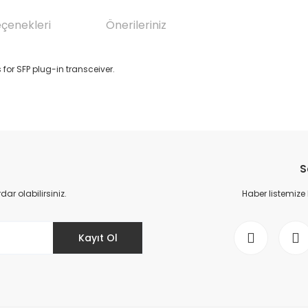
eçenekleri
Önerileriniz
or SFP plug-in transceiver.
da yetersiz gördüğünüz noktaları öneri formunu kullanarak tarafımıza il
Bu ürüne ilk yorumu siz yapın!
S
Yorum Yaz
r olabilirsiniz.
Haber listemize
Kayıt Ol