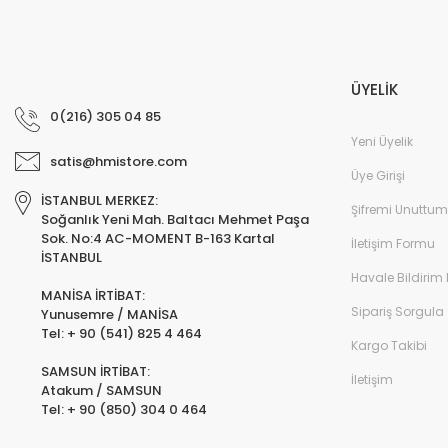
ÜYELİK
0(216) 305 04 85
Yeni Üyelik
satis@hmistore.com
Üye Girişi
İSTANBUL MERKEZ:
Şifremi Unuttum
Soğanlık Yeni Mah. Baltacı Mehmet Paşa
Sok. No:4 AC-MOMENT B-163 Kartal
İletişim Formu
İSTANBUL
Havale Bildirim
MANİSA İRTİBAT:
Sipariş Sorgula
Yunusemre / MANİSA
Tel: + 90 (541) 825 4 464
Kargo Takibi
SAMSUN İRTİBAT:
İletişim
Atakum / SAMSUN
Tel: + 90 (850) 304 0 464