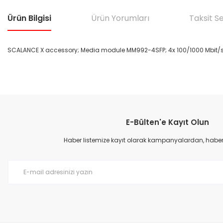
Ürün Bilgisi
Ürün Yorumları
Taksit S
SCALANCE X accessory; Media module MM992-4SFP; 4x 100/1000 Mbit/s f
Bu ürünün fiyat bilgisi, resim, ürün açıklamalarında ve diğer konular
Görüş ve önerileriniz için teşekkür ederiz.
E-Bülten'e Kayıt Olun
Ürün resmi kalitesiz, bozuk veya görüntülenemiyor.
Ürün açıklamasında eksik bilgiler bulunuyor.
Haber listemize kayıt olarak kampanyalardan, haberda
Ürün bilgilerinde hatalar bulunuyor.
Ürün fiyatı diğer sitelerden daha pahalı.
Bu ürüne benzer farklı alternatifler olmalı.