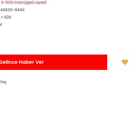
 X-500 managed Layer3
-4AS00-8AA0
R + KDV
e!
Gelince Haber Ver
ylaş