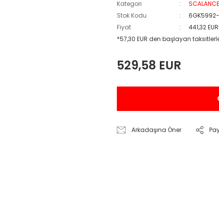
Kategori
SCALANCE
Stok Kodu
6GK5992
Fiyat
441,32 EU
*57,30 EUR den başlayan taksitlerl
529,58 EUR
Arkadaşına Öner
Pa