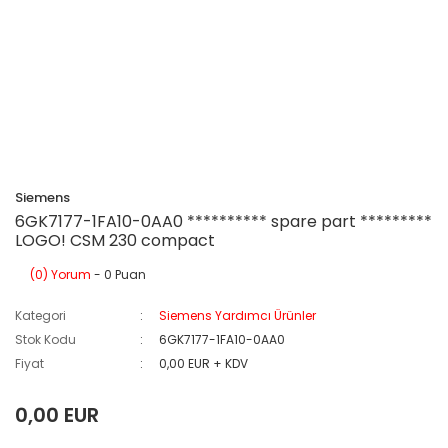
Siemens
6GK7177-1FA10-0AA0 ********** spare part *********
LOGO! CSM 230 compact
(0) Yorum
- 0 Puan
Kategori
Siemens Yardımcı Ürünler
Stok Kodu
6GK7177-1FA10-0AA0
Fiyat
0,00 EUR + KDV
0,00 EUR