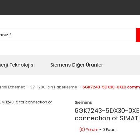
erji Teknolojisi
Siemens Diğer Ürünler
trial Ethernet
S7-1200 için Haberleşme
6GK7243-5DX30-0XE0 communi
Siemens
6GK7243-5DX30-0XE0
connection of SIMAT
(0) Yorum
- 0 Puan