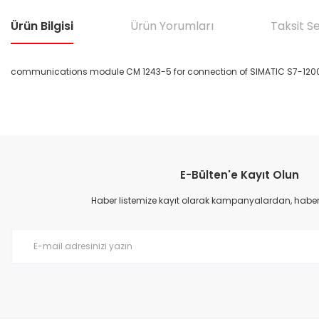
Ürün Bilgisi
Ürün Yorumları
Taksit S
communications module CM 1243-5 for connection of SIMATIC S7-120
Bu ürünün fiyat bilgisi, resim, ürün açıklamalarında ve diğer konular
Görüş ve önerileriniz için teşekkür ederiz.
E-Bülten'e Kayıt Olun
Ürün resmi kalitesiz, bozuk veya görüntülenemiyor.
Ürün açıklamasında eksik bilgiler bulunuyor.
Haber listemize kayıt olarak kampanyalardan, haberda
Ürün bilgilerinde hatalar bulunuyor.
Ürün fiyatı diğer sitelerden daha pahalı.
Bu ürüne benzer farklı alternatifler olmalı.