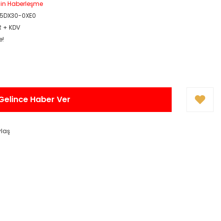
çin Haberleşme
5DX30-0XE0
R + KDV
e!
Gelince Haber Ver
ylaş