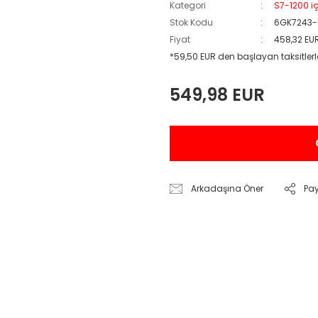
Kategori
S7-1200 i
Stok Kodu
6GK7243-
Fiyat
458,32 EU
*59,50 EUR den başlayan taksitlerl
549,98 EUR
Arkadaşına Öner
Pa