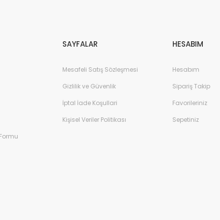
Gönder
SAYFALAR
HESABIM
Mesafeli Satış Sözleşmesi
Hesabım
Gizlilik ve Güvenlik
Sipariş Takip
İptal İade Koşullari
Favorileriniz
Kişisel Veriler Politikası
Sepetiniz
 Formu