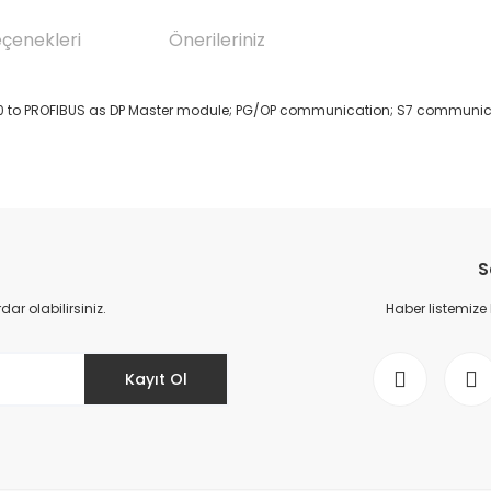
eçenekleri
Önerileriniz
0 to PROFIBUS as DP Master module; PG/OP communication; S7 communic
da yetersiz gördüğünüz noktaları öneri formunu kullanarak tarafımıza il
Bu ürüne ilk yorumu siz yapın!
S
Yorum Yaz
r olabilirsiniz.
Haber listemize
Kayıt Ol