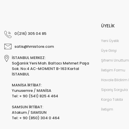
ÜYELİK
0(216) 305 04 85
Yeni Üyelik
satis@hmistore.com
Üye Girişi
İSTANBUL MERKEZ:
Şifremi Unuttum
Soğanlık Yeni Mah. Baltacı Mehmet Paşa
Sok. No:4 AC-MOMENT B-163 Kartal
İletişim Formu
İSTANBUL
Havale Bildirim
MANİSA İRTİBAT:
Sipariş Sorgula
Yunusemre / MANİSA
Tel: + 90 (541) 825 4 464
Kargo Takibi
SAMSUN İRTİBAT:
İletişim
Atakum / SAMSUN
Tel: + 90 (850) 304 0 464