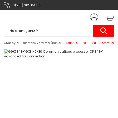
0(216) 305 04 85
Anasayfa
Siemens Yardımcı Ürünler
6GK7343-1GX31-0XE0 Communicati