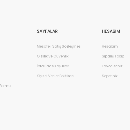
Gönder
SAYFALAR
HESABIM
Mesafeli Satış Sözleşmesi
Hesabım
Gizlilik ve Güvenlik
Sipariş Takip
İptal İade Koşullari
Favorileriniz
Kişisel Veriler Politikası
Sepetiniz
 Formu