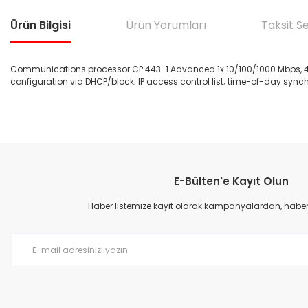
Ürün Bilgisi
Ürün Yorumları
Taksit S
Communications processor CP 443-1 Advanced 1x 10/100/1000 Mbps, 4x 1
configuration via DHCP/block; IP access control list; time-of-day synch
Bu ürünün fiyat bilgisi, resim, ürün açıklamalarında ve diğer konular
Görüş ve önerileriniz için teşekkür ederiz.
E-Bülten'e Kayıt Olun
Ürün resmi kalitesiz, bozuk veya görüntülenemiyor.
Ürün açıklamasında eksik bilgiler bulunuyor.
Haber listemize kayıt olarak kampanyalardan, haberda
Ürün bilgilerinde hatalar bulunuyor.
Ürün fiyatı diğer sitelerden daha pahalı.
Bu ürüne benzer farklı alternatifler olmalı.