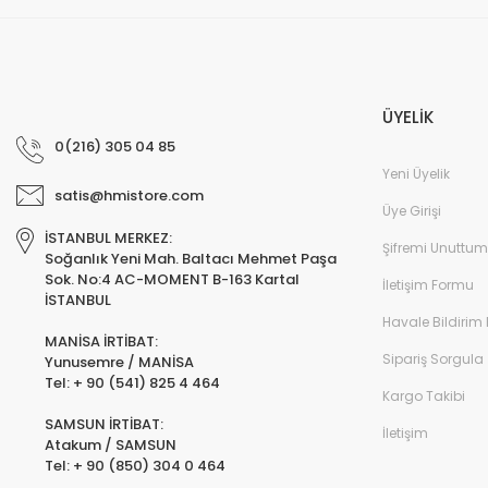
ÜYELİK
0(216) 305 04 85
Yeni Üyelik
satis@hmistore.com
Üye Girişi
İSTANBUL MERKEZ:
Şifremi Unuttum
Soğanlık Yeni Mah. Baltacı Mehmet Paşa
Sok. No:4 AC-MOMENT B-163 Kartal
İletişim Formu
İSTANBUL
Havale Bildirim
MANİSA İRTİBAT:
Sipariş Sorgula
Yunusemre / MANİSA
Tel: + 90 (541) 825 4 464
Kargo Takibi
SAMSUN İRTİBAT:
İletişim
Atakum / SAMSUN
Tel: + 90 (850) 304 0 464