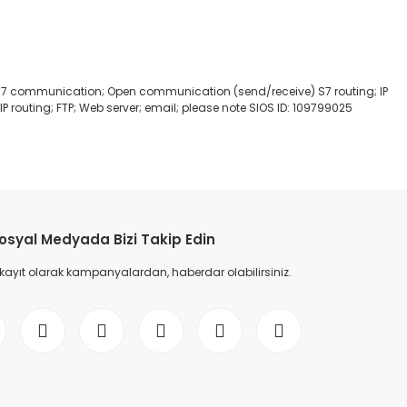
; S7 communication; Open communication (send/receive) S7 routing; IP
P routing; FTP; Web server; email; please note SIOS ID: 109799025
etebilirsiniz.
osyal Medyada Bizi Takip Edin
 kayıt olarak kampanyalardan, haberdar olabilirsiniz.