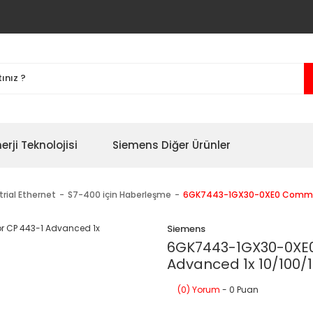
erji Teknolojisi
Siemens Diğer Ürünler
trial Ethernet
S7-400 için Haberleşme
6GK7443-1GX30-0XE0 Communi
Siemens
6GK7443-1GX30-0XE0
Advanced 1x 10/100/
(0) Yorum
- 0 Puan