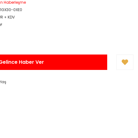
in Haberleşme
1GX30-0XE0
UR + KDV
e!
Gelince Haber Ver
ylaş