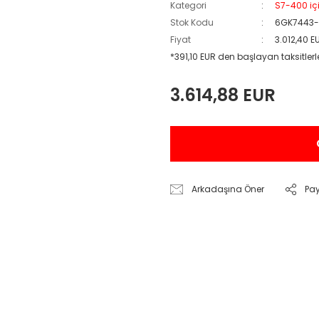
Kategori
S7-400 iç
Stok Kodu
6GK7443-
Fiyat
3.012,40 E
*391,10 EUR den başlayan taksitlerl
3.614,88 EUR
Arkadaşına Öner
Pa