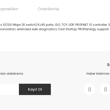
eçenekleri
Önerileriniz
0/100 Mbps (IE switch) RJ45 ports; ISO; TCP; UDP; PROFINET IO controller
ronization; extended web diagnostics; Fast Startup; PROFIenergy support; I
da yetersiz gördüğünüz noktaları öneri formunu kullanarak tarafımıza il
Bu ürüne ilk yorumu siz yapın!
S
Yorum Yaz
r olabilirsiniz.
Haber listemize
Kayıt Ol