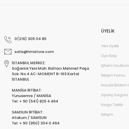
ÜYELİK
0(216) 305 04 85
Yeni Üyelik
satis@hmistore.com
Üye Girişi
İSTANBUL MERKEZ:
Şifremi Unuttum
Soğanlık Yeni Mah. Baltacı Mehmet Paşa
Sok. No:4 AC-MOMENT B-163 Kartal
İletişim Formu
İSTANBUL
Havale Bildirim
MANİSA İRTİBAT:
Sipariş Sorgula
Yunusemre / MANİSA
Tel: + 90 (541) 825 4 464
Kargo Takibi
SAMSUN İRTİBAT:
İletişim
Atakum / SAMSUN
Tel: + 90 (850) 304 0 464