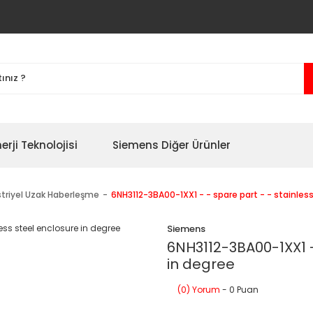
erji Teknolojisi
Siemens Diğer Ürünler
triyel Uzak Haberleşme
6NH3112-3BA00-1XX1 - - spare part - - stainles
Siemens
6NH3112-3BA00-1XX1 -
in degree
(0) Yorum
- 0 Puan