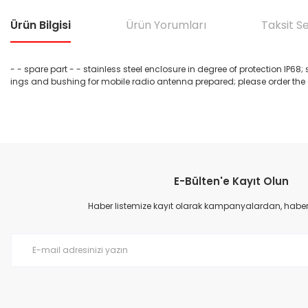
Ürün Bilgisi
Ürün Yorumları
Taksit S
- - spare part - - stainless steel enclosure in degree of protection I
ings and bushing for mobile radio antenna prepared; please order the
Bu ürünün fiyat bilgisi, resim, ürün açıklamalarında ve diğer konular
Görüş ve önerileriniz için teşekkür ederiz.
E-Bülten'e Kayıt Olun
Ürün resmi kalitesiz, bozuk veya görüntülenemiyor.
Ürün açıklamasında eksik bilgiler bulunuyor.
Haber listemize kayıt olarak kampanyalardan, haberda
Ürün bilgilerinde hatalar bulunuyor.
Ürün fiyatı diğer sitelerden daha pahalı.
Bu ürüne benzer farklı alternatifler olmalı.