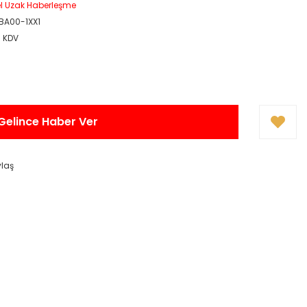
el Uzak Haberleşme
BA00-1XX1
+ KDV
Gelince Haber Ver
ylaş