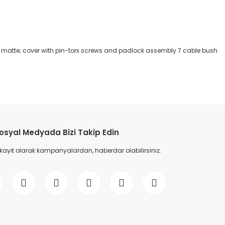
ace matte; cover with pin-torx screws and padlock assembly 7 cable bush
etebilirsiniz.
osyal Medyada Bizi Takip Edin
 kayıt olarak kampanyalardan, haberdar olabilirsiniz.