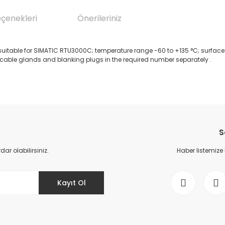
eçenekleri
Önerileriniz
P68; suitable for SIMATIC RTU3000C; temperature range -60 to +135 °C; surf
 cable glands and blanking plugs in the required number separately .
da yetersiz gördüğünüz noktaları öneri formunu kullanarak tarafımıza il
Bu ürüne ilk yorumu siz yapın!
S
Yorum Yaz
r olabilirsiniz.
Haber listemize
Kayıt Ol