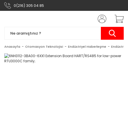
0(216) 305 04 85
Anasayfa
Otomasyon Teknolojisi
Endüstriyel Haberleşme
Endüstriy