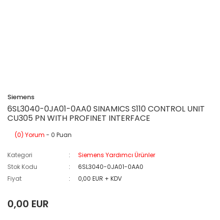
Siemens
6SL3040-0JA01-0AA0 SINAMICS S110 CONTROL UNIT
CU305 PN WITH PROFINET INTERFACE
(0) Yorum
- 0 Puan
Kategori
Siemens Yardımcı Ürünler
Stok Kodu
6SL3040-0JA01-0AA0
Fiyat
0,00 EUR + KDV
0,00 EUR