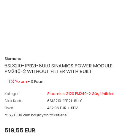
Siemens
6SL3210-1PB21-8UL0 SINAMICS POWER MODULE
PM240-2 WITHOUT FILTER WITH BUILT
(0) Yorum
- 0 Puan
Kategori
Sinamics G120 PM240-2 Güç Üniteleri
Stok Kodu
6SL3210-1PB21-8UL0
Fiyat
432,96 EUR + KDV
*56,21 EUR den başlayan taksitlerle!
519,55 EUR