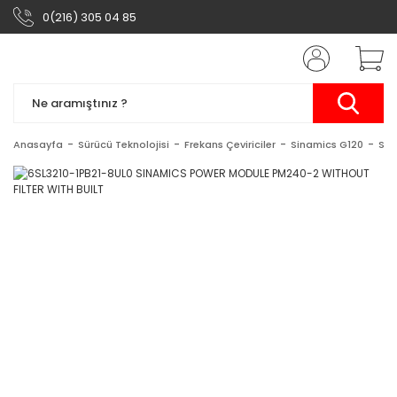
0(216) 305 04 85
Anasayfa
Sürücü Teknolojisi
Frekans Çeviriciler
Sinamics G120
Sin