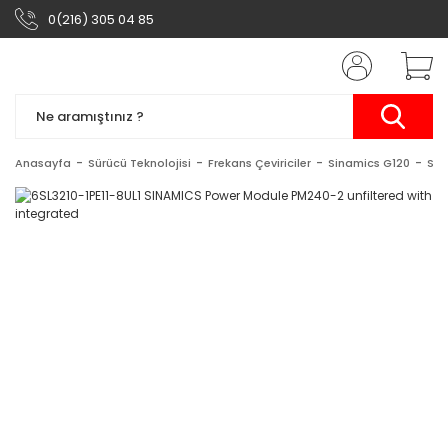
0(216) 305 04 85
Anasayfa
Sürücü Teknolojisi
Frekans Çeviriciler
Sinamics G120
Sin