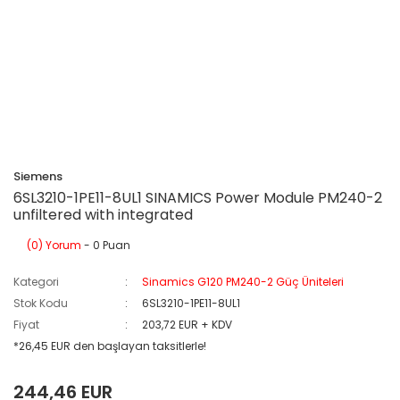
Siemens
6SL3210-1PE11-8UL1 SINAMICS Power Module PM240-2
unfiltered with integrated
(0) Yorum
- 0 Puan
Kategori
Sinamics G120 PM240-2 Güç Üniteleri
Stok Kodu
6SL3210-1PE11-8UL1
Fiyat
203,72 EUR + KDV
*26,45 EUR den başlayan taksitlerle!
244,46 EUR