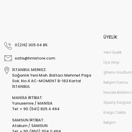
ÜYELİK
0(216) 305 04 85
Yeni Üyelik
satis@hmistore.com
Üye Girişi
İSTANBUL MERKEZ:
Şifremi Unuttum
Soğanlık Yeni Mah. Baltacı Mehmet Paşa
Sok. No:4 AC-MOMENT B-163 Kartal
İletişim Formu
İSTANBUL
Havale Bildirim
MANİSA İRTİBAT:
Sipariş Sorgula
Yunusemre / MANİSA
Tel: + 90 (541) 825 4 464
Kargo Takibi
SAMSUN İRTİBAT:
İletişim
Atakum / SAMSUN
Tel: + 90 (850) 304 0 464