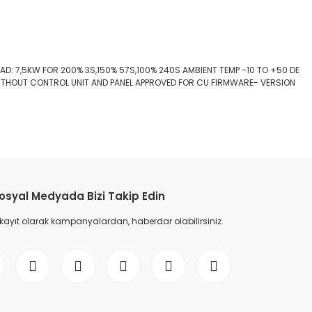
D: 7,5KW FOR 200% 3S,150% 57S,100% 240S AMBIENT TEMP -10 TO +50 DE
 WITHOUT CONTROL UNIT AND PANEL APPROVED FOR CU FIRMWARE- VERSION
etebilirsiniz.
osyal Medyada Bizi Takip Edin
 kayıt olarak kampanyalardan, haberdar olabilirsiniz.