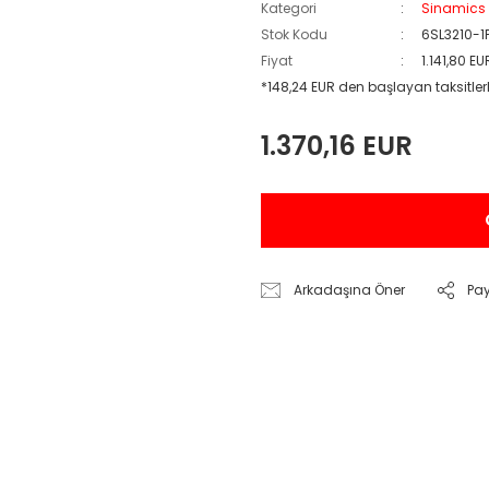
Kategori
Sinamics 
Stok Kodu
6SL3210-1
Fiyat
1.141,80 E
*148,24 EUR den başlayan taksitlerl
1.370,16 EUR
Arkadaşına Öner
Pa