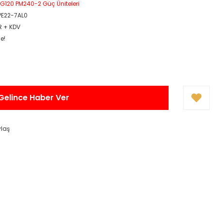
G120 PM240-2 Güç Üniteleri
PE22-7AL0
UR + KDV
e!
Gelince Haber Ver
ylaş