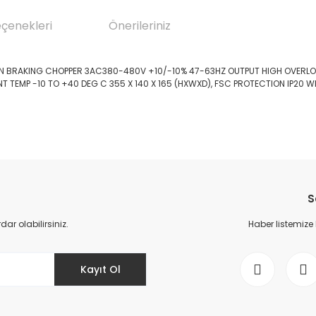
eçenekleri
Önerileriniz
T IN BRAKING CHOPPER 3AC380-480V +10/-10% 47-63HZ OUTPUT HIGH OVERLOA
NT TEMP -10 TO +40 DEG C 355 X 140 X 165 (HXWXD), FSC PROTECTION IP20
da yetersiz gördüğünüz noktaları öneri formunu kullanarak tarafımıza il
Bu ürüne ilk yorumu siz yapın!
S
Yorum Yaz
r olabilirsiniz.
Haber listemize
Kayıt Ol