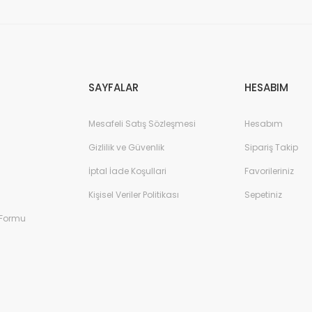
Gönder
SAYFALAR
HESABIM
Mesafeli Satış Sözleşmesi
Hesabım
Gizlilik ve Güvenlik
Sipariş Takip
İptal İade Koşullari
Favorileriniz
Kişisel Veriler Politikası
Sepetiniz
 Formu