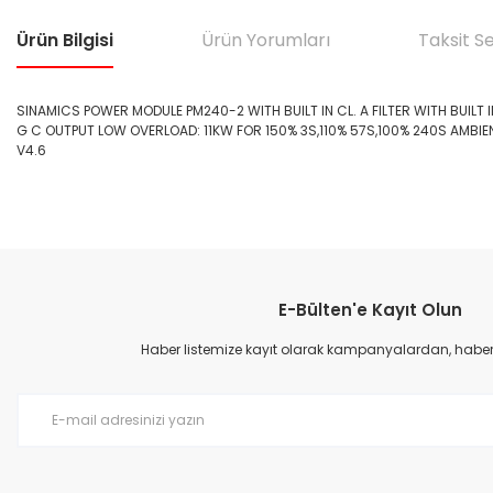
Ürün Bilgisi
Ürün Yorumları
Taksit S
SINAMICS POWER MODULE PM240-2 WITH BUILT IN CL. A FILTER WITH BUIL
G C OUTPUT LOW OVERLOAD: 11KW FOR 150% 3S,110% 57S,100% 240S AMBIE
V4.6
Bu ürünün fiyat bilgisi, resim, ürün açıklamalarında ve diğer konular
Görüş ve önerileriniz için teşekkür ederiz.
E-Bülten'e Kayıt Olun
Ürün resmi kalitesiz, bozuk veya görüntülenemiyor.
Ürün açıklamasında eksik bilgiler bulunuyor.
Haber listemize kayıt olarak kampanyalardan, haberda
Ürün bilgilerinde hatalar bulunuyor.
Ürün fiyatı diğer sitelerden daha pahalı.
Bu ürüne benzer farklı alternatifler olmalı.