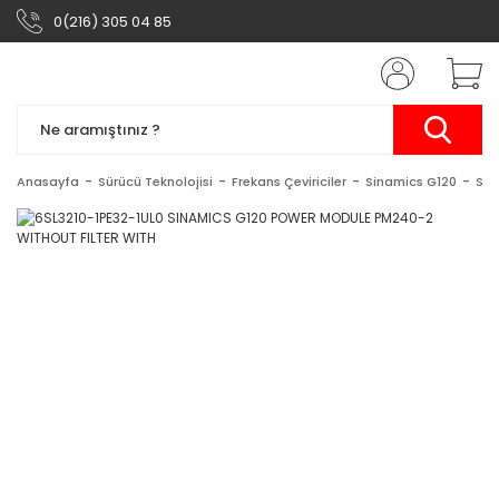
0(216) 305 04 85
Anasayfa
Sürücü Teknolojisi
Frekans Çeviriciler
Sinamics G120
Sin