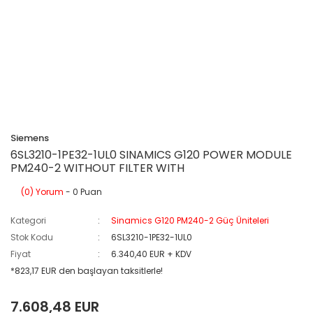
Siemens
6SL3210-1PE32-1UL0 SINAMICS G120 POWER MODULE
PM240-2 WITHOUT FILTER WITH
(0) Yorum
- 0 Puan
Kategori
Sinamics G120 PM240-2 Güç Üniteleri
Stok Kodu
6SL3210-1PE32-1UL0
Fiyat
6.340,40 EUR + KDV
*823,17 EUR den başlayan taksitlerle!
7.608,48 EUR