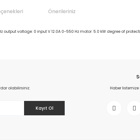
eçenekleri
Önerileriniz
output voltage: 0 input V 12.0A 0-550 Hz motor: 5.0 kW degree of protectio
da yetersiz gördüğünüz noktaları öneri formunu kullanarak tarafımıza il
Bu ürüne ilk yorumu siz yapın!
S
Yorum Yaz
r olabilirsiniz.
Haber listemize
Kayıt Ol