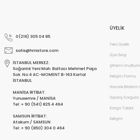
ÜYELİK
0(216) 305 04 85
Yeni Üyelik
satis@hmistore.com
Üye Girişi
İSTANBUL MERKEZ:
Şifremi Unuttum
Soğanlık Yeni Mah. Baltacı Mehmet Paşa
Sok. No:4 AC-MOMENT B-163 Kartal
İletişim Formu
İSTANBUL
Havale Bildirim
MANİSA İRTİBAT:
Sipariş Sorgula
Yunusemre / MANİSA
Tel: + 90 (541) 825 4 464
Kargo Takibi
SAMSUN İRTİBAT:
İletişim
Atakum / SAMSUN
Tel: + 90 (850) 304 0 464