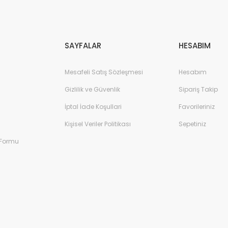
Gönder
SAYFALAR
HESABIM
Mesafeli Satış Sözleşmesi
Hesabım
Gizlilik ve Güvenlik
Sipariş Takip
İptal İade Koşullari
Favorileriniz
Kişisel Veriler Politikası
Sepetiniz
 Formu