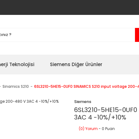
erji Teknolojisi
Siemens Diğer Ürünler
Sinamics S210
6SL3210-5HE15-0UF0 SINAMICS S210 input voltage 200-
Siemens
6SL3210-5HE15-0UF0 
3AC 4 -10%/+10%
(0) Yorum
- 0 Puan