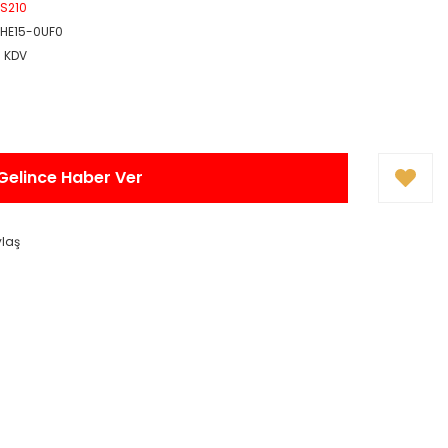
 S210
5HE15-0UF0
+ KDV
Gelince Haber Ver
ylaş