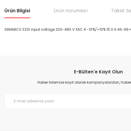
Ürün Bilgisi
Ürün Yorumları
Taksit S
SINAMICS S210 input voltage 200-480 V 3AC 4 -10%/+10% 15.0 A 45-66 Hz 
Bu ürünün fiyat bilgisi, resim, ürün açıklamalarında ve diğer konular
Görüş ve önerileriniz için teşekkür ederiz.
E-Bülten'e Kayıt Olun
Ürün resmi kalitesiz, bozuk veya görüntülenemiyor.
Ürün açıklamasında eksik bilgiler bulunuyor.
Haber listemize kayıt olarak kampanyalardan, haberda
Ürün bilgilerinde hatalar bulunuyor.
Ürün fiyatı diğer sitelerden daha pahalı.
Bu ürüne benzer farklı alternatifler olmalı.