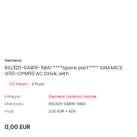
Siemens
6SL3211-0AB15-5BA1 ****spare part**** SINAMICS
G110-CPM110 AC Drive, with
(0) Yorum
- 0 Puan
Kategori
Siemens Yardımcı Ürünler
Stok Kodu
6SL3211-0AB15-5BA1
Fiyat
0,00 EUR + KDV
0,00 EUR