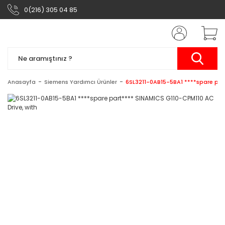
0(216) 305 04 85
Anasayfa
Siemens Yardımcı Ürünler
6SL3211-0AB15-5BA1 ****spare par