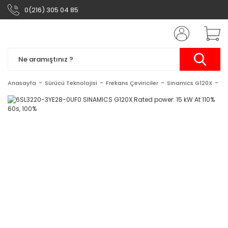
0(216) 305 04 85
Anasayfa
Sürücü Teknolojisi
Frekans Çeviriciler
Sinamics G120X
6S