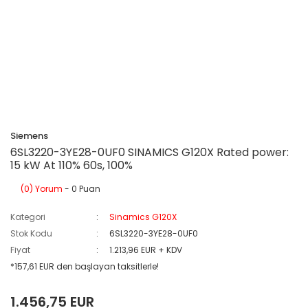
Siemens
6SL3220-3YE28-0UF0 SINAMICS G120X Rated power:
15 kW At 110% 60s, 100%
(0) Yorum
- 0 Puan
Kategori
Sinamics G120X
Stok Kodu
6SL3220-3YE28-0UF0
Fiyat
1.213,96 EUR + KDV
*157,61 EUR den başlayan taksitlerle!
1.456,75 EUR