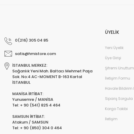
ÜYELİK
0(216) 305 04 85
Yeni Üyelik
satis@hmistore.com
Üye Girişi
İSTANBUL MERKEZ:
Şifremi Unuttum
Soğanlık Yeni Mah. Baltacı Mehmet Paşa
Sok. No:4 AC-MOMENT B-163 Kartal
İletişim Formu
İSTANBUL
Havale Bildirim
MANİSA İRTİBAT:
Sipariş Sorgula
Yunusemre / MANİSA
Tel: + 90 (541) 825 4 464
Kargo Takibi
SAMSUN İRTİBAT:
İletişim
Atakum / SAMSUN
Tel: + 90 (850) 304 0 464