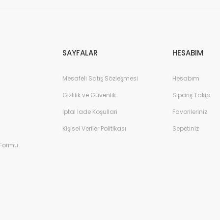
Gönder
SAYFALAR
HESABIM
Mesafeli Satış Sözleşmesi
Hesabım
Gizlilik ve Güvenlik
Sipariş Takip
İptal İade Koşullari
Favorileriniz
Kişisel Veriler Politikası
Sepetiniz
 Formu