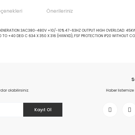
eçenekleri
Önerileriniz
EGENERATION 3AC380-480V +10/-10% 47-63HZ OUTPUT HIGH OVERLOAD: 45KW
0 TO +40 DEG C 634 X 350 X 316 (HXWXD), FSF PROTECTION IP20 WITHOUT C
da yetersiz gördüğünüz noktaları öneri formunu kullanarak tarafımıza il
Bu ürüne ilk yorumu siz yapın!
S
Yorum Yaz
r olabilirsiniz.
Haber listemize
Kayıt Ol