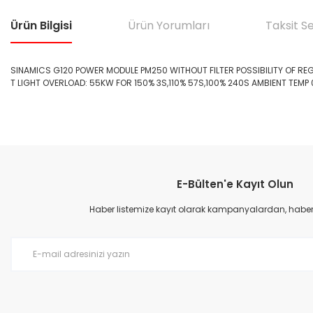
Ürün Bilgisi
Ürün Yorumları
Taksit S
SINAMICS G120 POWER MODULE PM250 WITHOUT FILTER POSSIBILITY OF R
T LIGHT OVERLOAD: 55KW FOR 150% 3S,110% 57S,100% 240S AMBIENT TEMP 
Bu ürünün fiyat bilgisi, resim, ürün açıklamalarında ve diğer konular
Görüş ve önerileriniz için teşekkür ederiz.
E-Bülten'e Kayıt Olun
Ürün resmi kalitesiz, bozuk veya görüntülenemiyor.
Ürün açıklamasında eksik bilgiler bulunuyor.
Haber listemize kayıt olarak kampanyalardan, haberda
Ürün bilgilerinde hatalar bulunuyor.
Ürün fiyatı diğer sitelerden daha pahalı.
Bu ürüne benzer farklı alternatifler olmalı.