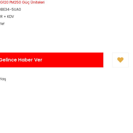
G120 PM250 Güç Üniteleri
0BE34-5UA0
UR + KDV
le!
Gelince Haber Ver
ylaş