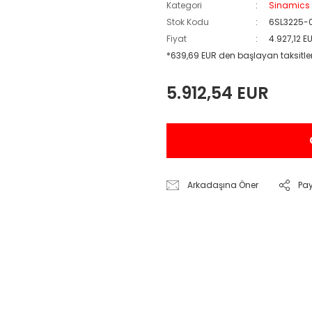
Kategori
Sinamics 
Stok Kodu
6SL3225-
Fiyat
4.927,12 E
*639,69 EUR den başlayan taksitler
5.912,54 EUR
Arkadaşına Öner
Pa