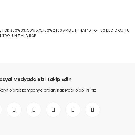
 FOR 200% 3S,150% 57S,100% 240S AMBIENT TEMP 0 TO +50 DEG C OUTPU
ONTROL UNIT AND BOP
etebilirsiniz.
osyal Medyada Bizi Takip Edin
 kayıt olarak kampanyalardan, haberdar olabilirsiniz.