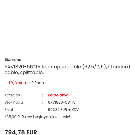
Siemens
6XV1820-5BT15 fiber optic cable (62.5/125), standard
cable, splittable,
(0) Yorum
- 0 Puan
Kategori
Kablolama
Stok Kodu
6XV1820-5BT15
Fiyat
662,32 EUR + KDV
*85,99 EUR den başlayan taksitlerle!
794,78 EUR