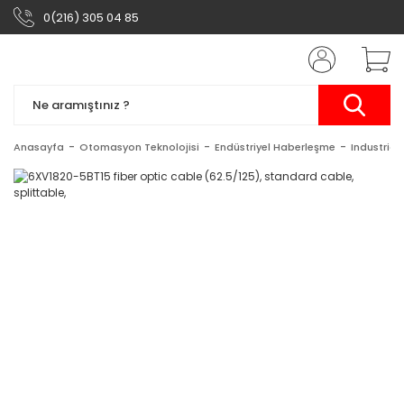
0(216) 305 04 85
Anasayfa
Otomasyon Teknolojisi
Endüstriyel Haberleşme
Industrial