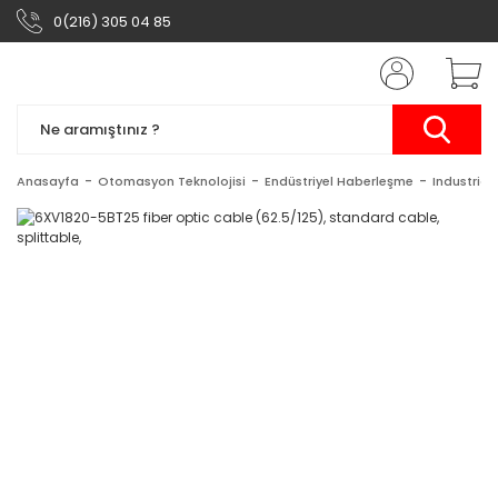
0(216) 305 04 85
Anasayfa
Otomasyon Teknolojisi
Endüstriyel Haberleşme
Industrial