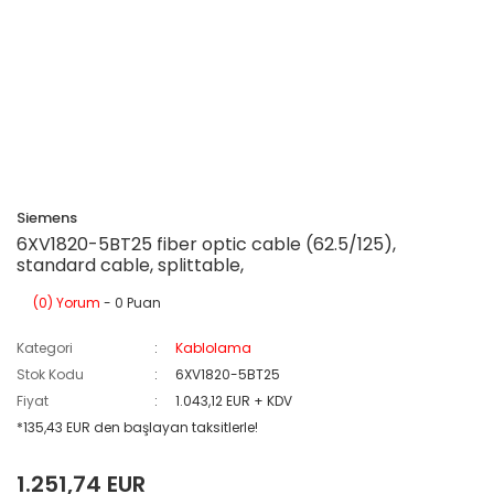
Siemens
6XV1820-5BT25 fiber optic cable (62.5/125),
standard cable, splittable,
(0) Yorum
- 0 Puan
Kategori
Kablolama
Stok Kodu
6XV1820-5BT25
Fiyat
1.043,12 EUR + KDV
*135,43 EUR den başlayan taksitlerle!
1.251,74 EUR