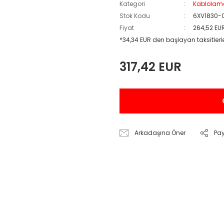
Kategori
Kablolam
Stok Kodu
6XV1830-
Fiyat
264,52 EU
*34,34 EUR den başlayan taksitlerl
317,42 EUR
Arkadaşına Öner
Pa