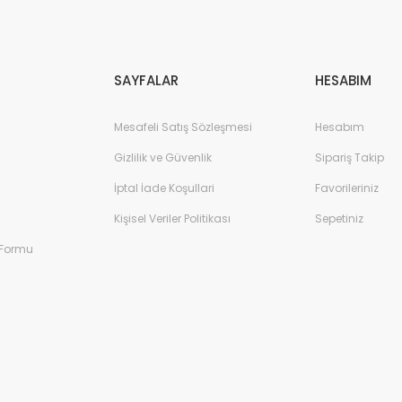
Gönder
SAYFALAR
HESABIM
Mesafeli Satış Sözleşmesi
Hesabım
Gizlilik ve Güvenlik
Sipariş Takip
İptal İade Koşullari
Favorileriniz
Kişisel Veriler Politikası
Sepetiniz
 Formu