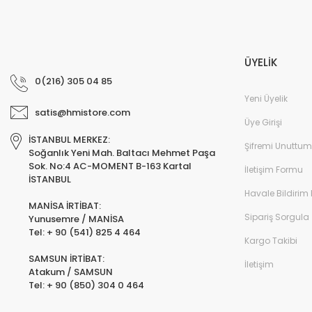
ÜYELİK
0(216) 305 04 85
Yeni Üyelik
satis@hmistore.com
Üye Girişi
İSTANBUL MERKEZ:
Şifremi Unuttum
Soğanlık Yeni Mah. Baltacı Mehmet Paşa
Sok. No:4 AC-MOMENT B-163 Kartal
İletişim Formu
İSTANBUL
Havale Bildirim
MANİSA İRTİBAT:
Sipariş Sorgula
Yunusemre / MANİSA
Tel: + 90 (541) 825 4 464
Kargo Takibi
SAMSUN İRTİBAT:
İletişim
Atakum / SAMSUN
Tel: + 90 (850) 304 0 464