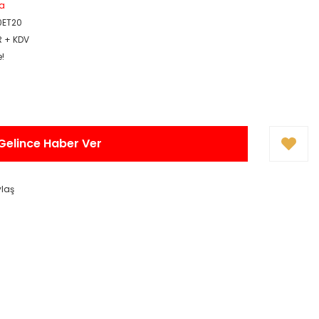
a
0ET20
R + KDV
e!
Gelince Haber Ver
ylaş