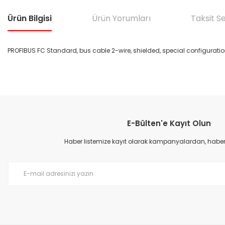
Ürün Bilgisi
Ürün Yorumları
Taksit S
PROFIBUS FC Standard, bus cable 2-wire, shielded, special configurati
Bu ürünün fiyat bilgisi, resim, ürün açıklamalarında ve diğer konular
Görüş ve önerileriniz için teşekkür ederiz.
E-Bülten'e Kayıt Olun
Ürün resmi kalitesiz, bozuk veya görüntülenemiyor.
Ürün açıklamasında eksik bilgiler bulunuyor.
Haber listemize kayıt olarak kampanyalardan, haberda
Ürün bilgilerinde hatalar bulunuyor.
Ürün fiyatı diğer sitelerden daha pahalı.
Bu ürüne benzer farklı alternatifler olmalı.