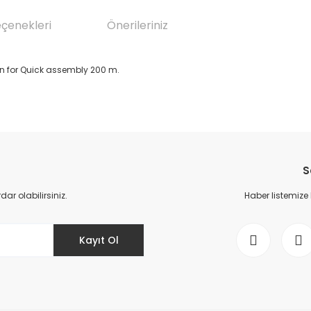
eçenekleri
Önerileriniz
on for Quick assembly 200 m.
da yetersiz gördüğünüz noktaları öneri formunu kullanarak tarafımıza il
Bu ürüne ilk yorumu siz yapın!
S
Yorum Yaz
r olabilirsiniz.
Haber listemize
Kayıt Ol