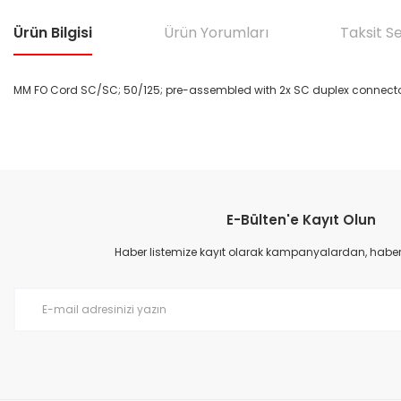
Ürün Bilgisi
Ürün Yorumları
Taksit S
MM FO Cord SC/SC; 50/125; pre-assembled with 2x SC duplex connector
Bu ürünün fiyat bilgisi, resim, ürün açıklamalarında ve diğer konular
Görüş ve önerileriniz için teşekkür ederiz.
E-Bülten'e Kayıt Olun
Ürün resmi kalitesiz, bozuk veya görüntülenemiyor.
Ürün açıklamasında eksik bilgiler bulunuyor.
Haber listemize kayıt olarak kampanyalardan, haberda
Ürün bilgilerinde hatalar bulunuyor.
Ürün fiyatı diğer sitelerden daha pahalı.
Bu ürüne benzer farklı alternatifler olmalı.