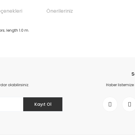
eçenekleri
Önerileriniz
s; length 1.0 m.
da yetersiz gördüğünüz noktaları öneri formunu kullanarak tarafımıza il
Bu ürüne ilk yorumu siz yapın!
S
Yorum Yaz
r olabilirsiniz.
Haber listemize
Kayıt Ol