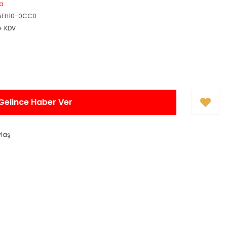
a
5EH10-0CC0
 + KDV
Gelince Haber Ver
ylaş