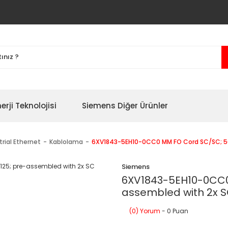
erji Teknolojisi
Siemens Diğer Ürünler
trial Ethernet
Kablolama
6XV1843-5EH10-0CC0 MM FO Cord SC/SC; 50
Siemens
6XV1843-5EH10-0CC0
assembled with 2x 
(0) Yorum
- 0 Puan