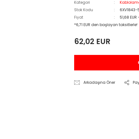
Kategori
Kablolam
Stok Kodu
6XV1843-
Fiyat
51,68 EUR
*6,71 EUR den başlayan taksitlerle!
62,02 EUR
Arkadaşına Öner
Pa