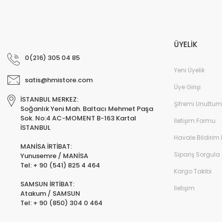
ÜYELİK
0(216) 305 04 85
Yeni Üyelik
satis@hmistore.com
Üye Girişi
İSTANBUL MERKEZ:
Şifremi Unuttum
Soğanlık Yeni Mah. Baltacı Mehmet Paşa
Sok. No:4 AC-MOMENT B-163 Kartal
İletişim Formu
İSTANBUL
Havale Bildirim
MANİSA İRTİBAT:
Sipariş Sorgula
Yunusemre / MANİSA
Tel: + 90 (541) 825 4 464
Kargo Takibi
SAMSUN İRTİBAT:
İletişim
Atakum / SAMSUN
Tel: + 90 (850) 304 0 464