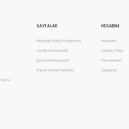
Gönder
SAYFALAR
HESABIM
Mesafeli Satış Sözleşmesi
Hesabım
Gizlilik ve Güvenlik
Sipariş Takip
İptal İade Koşullari
Favorileriniz
Kişisel Veriler Politikası
Sepetiniz
 Formu