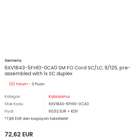
Siemens
6XV1843-5FH10-0CA0 SM FO Cord SC/LC; 9/125, pre-
assembled with 1x SC duplex
(0) Yorum
- 0 Puan
Kategori
Kablolama
Stok Kodu
6XV1843-5FH10-0CA0
Fiyat
60,52 EUR + KDV
*7,86 EUR den başlayan taksitlerle!
72,62 EUR