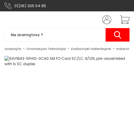
0(216) 305 04 85
Anasayfa
Otomasyon Teknolojisi
Endüstriyel Haberleşme
Industrial