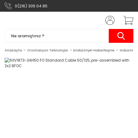
0(216) 305 04 85
Anasayfa
Otomasyon Teknolojisi
Endüstriyel Haberleşme
Industrial