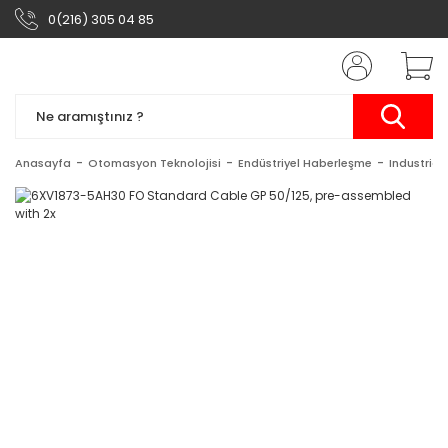
0(216) 305 04 85
Anasayfa
Otomasyon Teknolojisi
Endüstriyel Haberleşme
Industrial