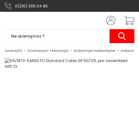
0(216) 305 04 85
Anasayfa
Otomasyon Teknolojisi
Endüstriyel Haberleşme
Industrial